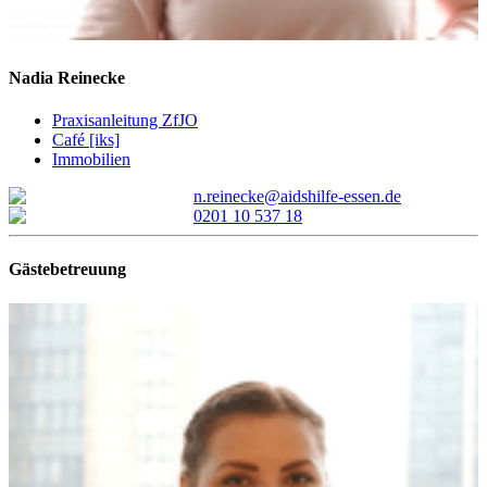
Nadia
Reinecke
Praxisanleitung ZfJO
Café [iks]
Immobilien
n.reinecke@aidshilfe-essen.de
0201 10 537 18
Gästebetreuung