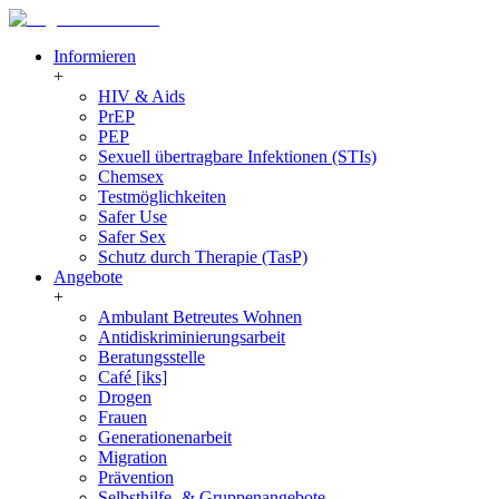
Informieren
+
HIV & Aids
PrEP
PEP
Sexuell übertragbare Infektionen (STIs)
Chemsex
Testmöglichkeiten
Safer Use
Safer Sex
Schutz durch Therapie (TasP)
Angebote
+
Ambulant Betreutes Wohnen
Antidiskriminierungsarbeit
Beratungsstelle
Café [iks]
Drogen
Frauen
Generationenarbeit
Migration
Prävention
Selbsthilfe- & Gruppenangebote