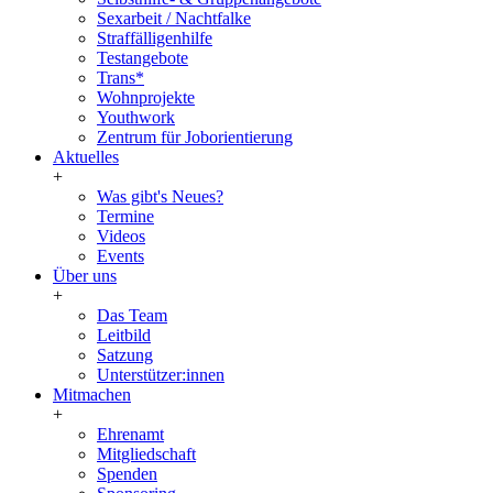
Sexarbeit / Nachtfalke
Straffälligenhilfe
Testangebote
Trans*
Wohnprojekte
Youthwork
Zentrum für Joborientierung
Aktuelles
+
Was gibt's Neues?
Termine
Videos
Events
Über uns
+
Das Team
Leitbild
Satzung
Unterstützer:innen
Mitmachen
+
Ehrenamt
Mitgliedschaft
Spenden